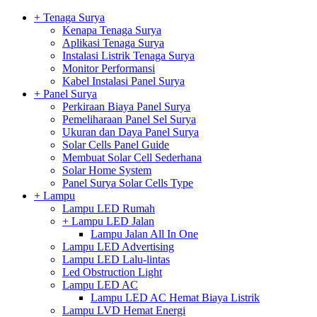
+ Tenaga Surya
Kenapa Tenaga Surya
Aplikasi Tenaga Surya
Instalasi Listrik Tenaga Surya
Monitor Performansi
Kabel Instalasi Panel Surya
+ Panel Surya
Perkiraan Biaya Panel Surya
Pemeliharaan Panel Sel Surya
Ukuran dan Daya Panel Surya
Solar Cells Panel Guide
Membuat Solar Cell Sederhana
Solar Home System
Panel Surya Solar Cells Type
+ Lampu
Lampu LED Rumah
+ Lampu LED Jalan
Lampu Jalan All In One
Lampu LED Advertising
Lampu LED Lalu-lintas
Led Obstruction Light
Lampu LED AC
Lampu LED AC Hemat Biaya Listrik
Lampu LVD Hemat Energi