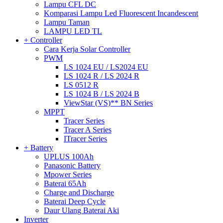
Lampu CFL DC
Komparasi Lampu Led Fluorescent Incandescent
Lampu Taman
LAMPU LED TL
+ Controller
Cara Kerja Solar Controller
PWM
LS 1024 EU / LS2024 EU
LS 1024 R / LS 2024 R
LS 0512 R
LS 1024 B / LS 2024 B
ViewStar (VS)** BN Series
MPPT
Tracer Series
Tracer A Series
ITracer Series
+ Battery
UPLUS 100Ah
Panasonic Battery
Mpower Series
Baterai 65Ah
Charge and Discharge
Baterai Deep Cycle
Daur Ulang Baterai Aki
Inverter