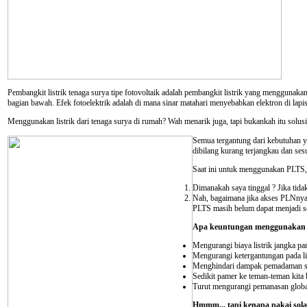
Pembangkit listrik tenaga surya tipe fotovoltaik adalah pembangkit listrik yang menggunakan p
bagian bawah. Efek fotoelektrik adalah di mana sinar matahari menyebabkan elektron di lapis
Menggunakan listrik dari tenaga surya di rumah? Wah menarik juga, tapi bukankah itu solu
Semua tergantung dari kebutuhan y
dibilang kurang terjangkau dan sesu
Saat ini untuk menggunakan PLTS, p
Dimanakah saya tinggal ? Jika tida
Nah, bagaimana jika akses PLNnya 
PLTS masih belum dapat menjadi sol
Apa keuntungan menggunakan li
Mengurangi biaya listrik jangka pan
Mengurangi ketergantungan pada lis
Menghindari dampak pemadaman saat
Sedikit pamer ke teman-teman kita 
Turut mengurangi pemanasan global
Hmmm... tapi kenapa pakai sola