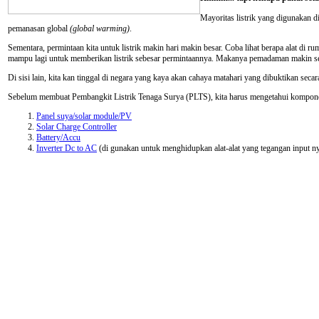
Mayoritas listrik yang digunakan d
pemanasan global
(global warming)
.
Sementara, permintaan kita untuk listrik makin hari makin besar. Coba lihat berapa alat di ru
mampu lagi untuk memberikan listrik sebesar permintaannya. Makanya pemadaman makin ser
Di sisi lain, kita kan tinggal di negara yang kaya akan cahaya matahari yang dibuktikan sec
Sebelum membuat Pembangkit Listrik Tenaga Surya (PLTS), kita harus mengetahui kompon
Panel suya/solar module/PV
Solar Charge Controller
Battery/Accu
Inverter Dc to AC
(di gunakan untuk menghidupkan alat-alat yang tegangan input ny