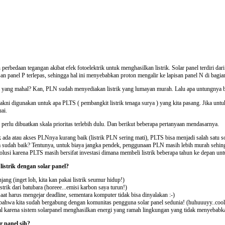
erbedaan tegangan akibat efek fotoelektrik untuk menghasilkan listrik. Solar panel terdiri dari 
an panel P terlepas, sehingga hal ini menyebabkan proton mengalir ke lapisan panel N di bagian
si yang mahal? Kan, PLN sudah menyediakan listrik yang lumayan murah. Lalu apa untungnya bu
akni digunakan untuk apa PLTS ( pembangkit listrik tenaga surya ) yang kita pasang. Jika un
ai.
erlu dibuatkan skala prioritas terlebih dulu. Dan berikut beberapa pertanyaan mendasarnya.
k ada atau akses PLNnya kurang baik (listrik PLN sering mati), PLTS bisa menjadi salah satu s
sudah baik? Tentunya, untuk biaya jangka pendek, penggunaan PLN masih lebih murah sehingg
usi karena PLTS masih bersifat investasi dimana membeli listrik beberapa tahun ke depan untu
strik dengan solar panel?
jang (inget loh, kita kan pakai listrik seumur hidup!)
trik dari batubara (horeee...emisi karbon saya turun!)
 harus mengejar deadline, sementara komputer tidak bisa dinyalakan :-)
bahwa kita sudah bergabung dengan komunitas pengguna solar panel sedunia! (huhuuuyy..coolll
 karena sistem solarpanel menghasilkan energi yang ramah lingkungan yang tidak menyebabka
r panel sih?