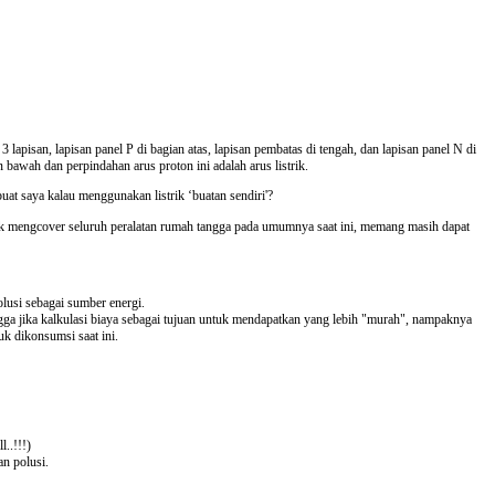
3 lapisan, lapisan panel P di bagian atas, lapisan pembatas di tengah, dan lapisan panel N di
 bawah dan perpindahan arus proton ini adalah arus listrik.
at saya kalau menggunakan listrik ‘buatan sendiri'?
tuk mengcover seluruh peralatan rumah tangga pada umumnya saat ini, memang masih dapat
olusi sebagai sumber energi.
a jika kalkulasi biaya sebagai tujuan untuk mendapatkan yang lebih "murah", nampaknya
k dikonsumsi saat ini.
..!!!)
n polusi.