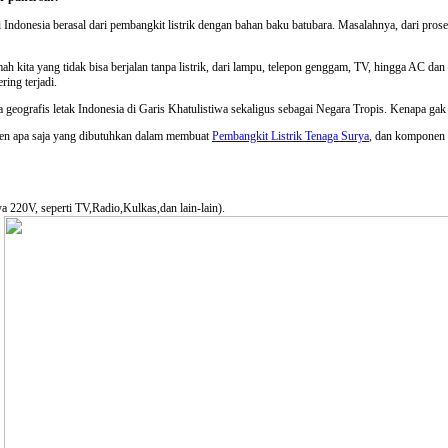
i Indonesia berasal dari pembangkit listrik dengan bahan baku batubara. Masalahnya, dari pro
mah kita yang tidak bisa berjalan tanpa listrik, dari lampu, telepon genggam, TV, hingga AC dan
ing terjadi.
ara geografis letak Indonesia di Garis Khatulistiwa sekaligus sebagai Negara Tropis. Kenapa g
en apa saja yang dibutuhkan dalam membuat
Pembangkit Listrik Tenaga Surya
, dan komponen 
a 220V, seperti TV,Radio,Kulkas,dan lain-lain).